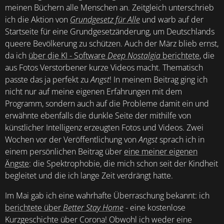
meinen Büchern alle Menschen an. Zeitgleich unterschrieb
ich die Aktion von
Grundgesetz für Alle
und warb auf der
Startseite für eine Grundgesetzänderung, um Deutschlands
queere Bevölkerung zu schützen. Auch der März blieb ernst,
da ich
über die KI - Software
Deep Nostalgia
berichtete
, die
aus Fotos Verstorbener kurze Videos macht. Thematisch
passte das ja perfekt zu
Angst
! In meinem Beitrag ging ich
nicht nur auf meine eigenen Erfahrungen mit dem
Programm, sondern auch auf die Probleme damit ein und
erwähnte ebenfalls die dunkle Seite der mithilfe von
künstlicher Intelligenz erzeugten Fotos und Videos. Zwei
Wochen vor der Veröffentlichung von
Angst
sprach ich in
einem persönlichen Beitrag über
eine meiner eigenen
Ängste
: die Spektrophobie, die mich schon seit der Kindheit
begleitet und die ich lange Zeit verdrängt hatte.
Im Mai gab ich eine wahrhafte Überraschung bekannt: ich
berichtete über
Better Stay Home
- eine kostenlose
Kurzgeschichte über Corona! Obwohl ich weder eine