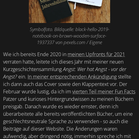
Symbolfoto. Bildquelle: black-hello-2019-
notebook-on-brown-wooden-surface-
1937337 von pexels.com / Eigene
Wie ich bereits Ende 2020 in
meinen Upfronts für 2021
verraten hatte, leitete ich dieses Jahr mit meiner neuen
Kurzgeschichtensammlung
Angst: Wer hat Angst - vor der
Angst?
ein.
In meiner entsprechenden Ankündigung
stellte
ich dann auch das Cover sowie den Klappentext vor. Der
Februar wurde lustig, da ich im
vierten Teil meiner Fun Facts
Patzer und kurioses Hintergrundwissen zu meinen Büchern
preisgab. Danach wurde es wieder ernster, denn ich
überarbeitete alle bereits veröffentlichten Bücher, um eine
geschlechtsneutrale Sprache zu verwenden - so auch die
Beiträge auf dieser Website. Die Änderungen waren
aufwendig, aber dringend nötig, immerhin spreche ich mit