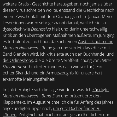
weitere Gratis - Geschichte herausgeben, noch jemals über
diesen Virus schreiben wollte, entstand die Geschichte nach
einem Zwischenfall mit dem Ordnungsamt im Januar. Meine
Leser*innen waren sehr gespannt darauf, weil ich sie so
dystopisch wie
Depressiva
hielt und darin unterschwellig
Kritik an den überzogenen Maßnahmen äußerte. Im Juni ging
es turbulent zu: nicht nur, dass ich einen
Ausblick auf meine
Mord an Halloween
- Reihe
gab und verriet, dass diese mit
Band 6 enden wird, ich
kritisierte auch den Buchhandel und
die Onlineshops
, die die breite Veröffentlichung von
Better
Stay Home
verhinderten (und es nach wie vor tun). Ein
echter Skandal und ein Armutszeugnis für unsere hart
erkämpfte Meinungsfreiheit!
Im Juli beruhigte sich die Lage wieder etwas. Ich
kündigte
Mord an Halloween - Band 5
an
und präsentierte den
Klappentext. Im August reichte ich die für Anfang des Jahres
angekündigten Tipps nach,
um gute Bücher finden zu
können
. Zeitgleich nahm ich mir aus gesundheitlichen und