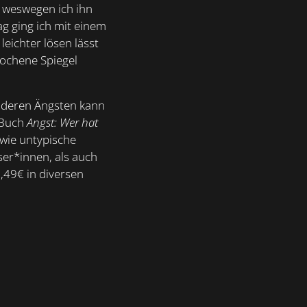
, weswegen ich ihn
ag ging ich mit einem
eichter lösen lässt
rochene Spiegel
anderen Ängsten kann
 Buch
Angst: Wer hat
owie untypische
er*innen, als auch
,49€ in diversen