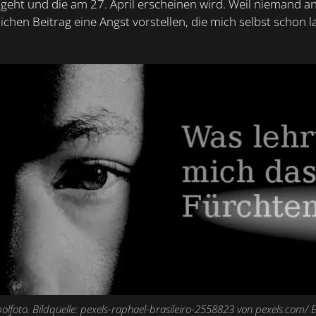
geht und die am 27. April erscheinen wird. Weil niemand ang
ichen Beitrag eine Angst vorstellen, die mich selbst schon l
lfoto. Bildquelle: pexels-raphael-brasileiro-2558823 von pexels.com/ 