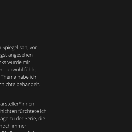
 Spiegel sah, vor
Angst angesehen
nks wurde mir
r - unwohl fühle,
s Thema habe ich
chichte behandelt.
arsteller*innen
ichten fürchtete ich
äge zu der Serie, die
g noch immer