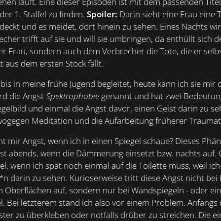
hen läuft. Eine dieser Episoden ist mit dem passenden Tite
 der 1. Staffel zu finden.
Spoiler:
Darin sieht eine Frau eine T
deckt und es meidet, dort hinein zu sehen. Eines Nachts wir
cher trifft auf sie und will sie umbringen, da enthüllt sich d
der Frau, sondern auch dem Verbrecher die Tote, die er sel
 aus dem ersten Stock fällt.
bis in meine frühe Jugend begleitet, heute kann ich sie mir
ird die Angst
Spektrophobie
genannt und hat zwei Bedeutung
gelbild und einmal die Angst davor, einen Geist darin zu se
, wogegen Meditation und die Aufarbeitung früherer Traumat
 mir Angst, wenn ich in einen Spiegel schaue? Dieses Phän
st abends, wenn die Dämmerung einsetzt bzw. nachts auf. 
gel, wenn ich spät noch einmal auf die Toilette muss, weil ic
n darin zu sehen. Kurioserweise tritt diese Angst nicht bei
n Oberflächen auf, sondern nur bei Wandspiegeln - oder e
. Bei letzterem stand ich also vor einem Problem. Anfangs 
ster zu überkleben oder notfalls drüber zu streichen. Die e