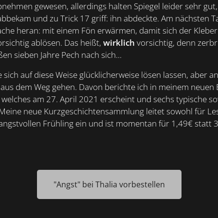
bnehmen gewesen, allerdings halten Spiegel leider sehr gut
abbekam und zu Trick 17 griff: ihn abdeckte. Am nächsten T
ache heran: mit einem Fön erwärmen, damit sich der Kleber l
rsichtig ablösen. Das heißt,
wirklich
vorsichtig, denn zerb
n sieben Jahre Pech nach sich...
sich auf diese Weise glücklicherweise lösen lassen, aber 
h aus dem Weg gehen. Davon berichte ich in meinem neuen
, welches am 27. April 2021 erscheint und sechs typische s
 Meine neue Kurzgeschichtensammlung leitet sowohl für Les
angstvollen Frühling ein und ist momentan für 1,49€ statt 3
"Angst" bei Thalia vorbestellen