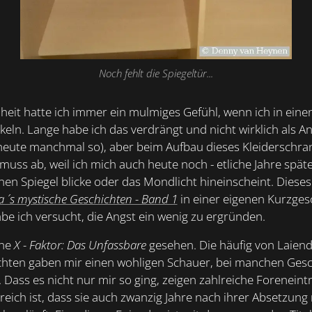
Noch fehlt die Spiegeltür...
heit hatte ich immer ein mulmiges Gefühl, wenn ich in einen
eln. Lange habe ich das verdrängt und nicht wirklich als 
heute manchmal so), aber beim Aufbau dieses Kleiderschra
muss ab, weil ich mich auch heute noch - etliche Jahre späte
inen Spiegel blicke oder das Mondlicht hineinscheint. Diese
 ´ s mystische Geschichten - Band 1
in einer eigenen Kurzges
be ich versucht, die Angst ein wenig zu ergründen.
rne
X - Faktor: Das Unfassbare
gesehen. Die häufig von Laiend
hten gaben mir einen wohligen Schauer, bei manchen Gesch
 Dass es nicht nur mir so ging, zeigen zahlreiche Foreneintr
greich ist, dass sie auch zwanzig Jahre nach ihrer Absetzun