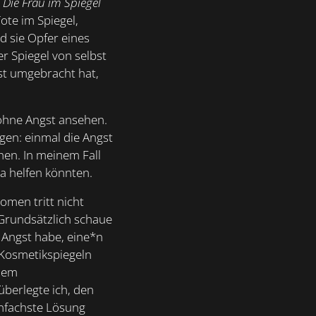
l
Die Frau im Spiegel
ote im Spiegel,
d sie Opfer eines
er Spiegel von selbst
bst umgebracht hat,
 ohne Angst ansehen.
en: einmal die Angst
hen. In meinem Fall
a helfen könnten.
omen tritt nicht
Grundsätzlich schaue
h Angst habe, eine*n
 Kosmetikspiegeln
inem
überlegte ich, den
infachste Lösung