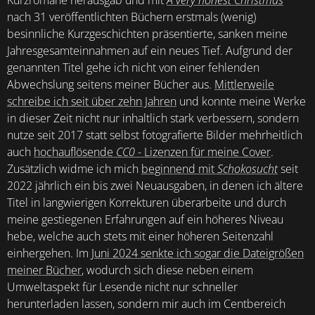
Kurzromane herausgab und mit
A very honest Christmas
nach 31 veröffentlichten Büchern erstmals (wenig)
besinnliche Kurzgeschichten präsentierte, sanken meine
Jahresgesamteinnahmen auf ein neues Tief. Aufgrund der
genannten Titel gehe ich nicht von einer fehlenden
Abwechslung seitens meiner Bücher aus.
Mittlerweile
schreibe ich seit über zehn Jahren
und konnte meine Werke
in dieser Zeit nicht nur inhaltlich stark verbessern, sondern
nutze seit 2017 statt selbst fotografierte Bilder mehrheitlich
auch
hochauflösende
CC0
- Lizenzen für meine Cover
.
Zusätzlich widme ich mich
beginnend mit
Schokosucht
seit
2022 jährlich ein bis zwei Neuausgaben, in denen ich ältere
Titel in langwierigen Korrekturen überarbeite und durch
meine gestiegenen Erfahrungen auf ein höheres Niveau
hebe, welche auch stets mit einer höheren Seitenzahl
einhergehen. Im
Juni 2024 senkte ich sogar die Dateigrößen
meiner Bücher
, wodurch sich diese neben einem
Umweltaspekt für Lesende nicht nur schneller
herunterladen lassen, sondern mir auch im Centbereich