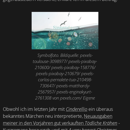
Symbolfoto. Bildquelle: pexels-
toulouse-3098977/ pexels-pixabay-
210600/ pexels-pixabay-158776/
pexels-pixabay-210679/ pexels-
carlos-pernalete-tua-210498-
730647/ pexels-matthardy-
2567957/ pexels-enginakyurt-
2761308 von pexels.com/ Eigene
Obwohl ich im letzten Jahr mit
Cinderellio
ein überaus
bekanntes Märchen neu interpretierte,
Neuausgaben
meiner in den Vorjahren gut verkauften
Tödliche Krähen
-