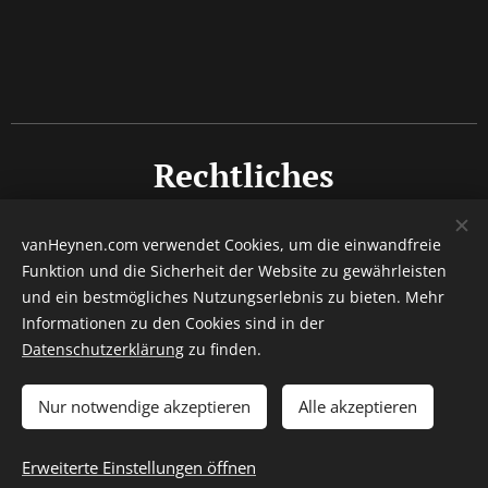
Rechtliches
Impressum
vanHeynen.com verwendet Cookies, um die einwandfreie
Funktion und die Sicherheit der Website zu gewährleisten
Datenschutz
und ein bestmögliches Nutzungserlebnis zu bieten. Mehr
Barrierefreiheitserklärung
Informationen zu den Cookies sind in der
Datenschutzerklärung
zu finden.
© 2015 - 2026 Autor Denny van Heynen / Alle Rechte
vorbehalten.
Nur notwendige akzeptieren
Alle akzeptieren
Erweiterte Einstellungen öffnen
Unterstützt von
Webnode
Cookies